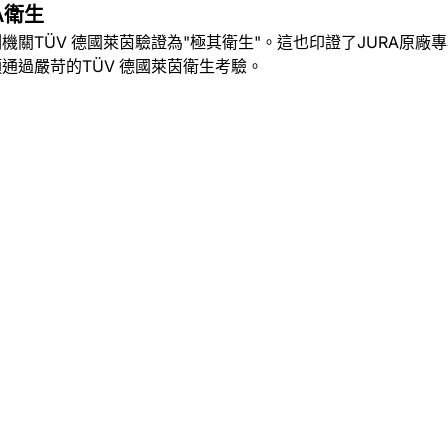
A衛生
測機關TÜV 德國萊茵驗證為"極其衛生"。這也印證了JURA原
須通過嚴苛的TÜV 德國萊茵衛生考驗。