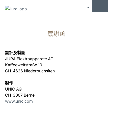
MENU
前
往
感謝函
目
錄
前
往
設計及製圖
搜
JURA Elektroapparate AG
尋
Kaffeeweltstraße 10
CH-4626 Niederbuchsiten
製作
UNIC AG
CH-3007 Berne
www.unic.com