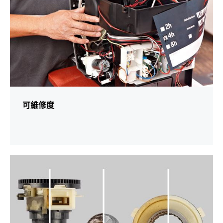
可維修度
更
多
資
訊