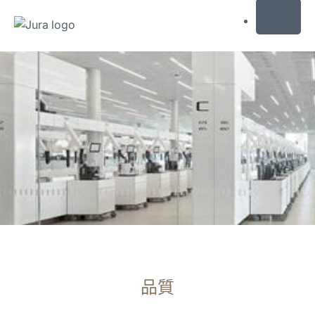
MENU
前
往
目
錄
前
往
搜
尋
品質