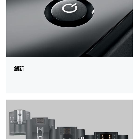
創新
更
多
資
訊