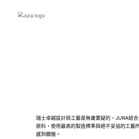
前
往
目
錄
前
往
搜
尋
瑞士卓越設計與工藝是無庸置疑的，JURA結
原料，使用最高的製造標準與絕不妥協的工藝
感到驕傲。