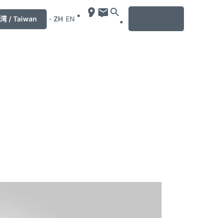
MENU
湾 / Taiwan
-
ZH
EN