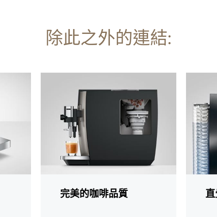
除此之外的連結:
更
更
多
多
資
資
訊
訊
完美的咖啡品質
直