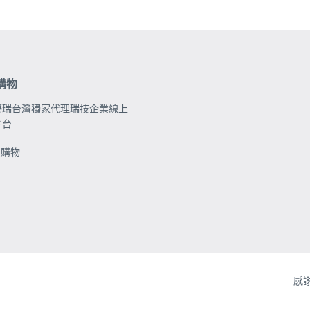
購物
優瑞台灣獨家代理瑞技企業線上
平台
上購物
網
[W
感
頁
in