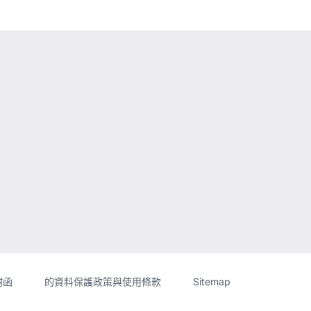
ebsite
謝函
的資料保護政策與使用條款
Sitemap
formation]