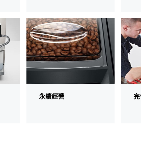
更
更
多
多
資
資
訊
訊
永續經營
完