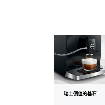
更
多
資
訊
瑞士價值的基石