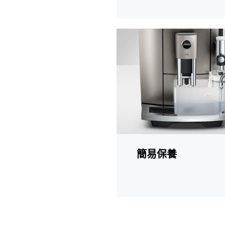
更
多
資
訊
簡易保養